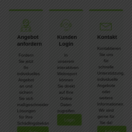
Angebot
Kunden
Kontakt
anfordern
Login
Kontaktieren
Sie uns
Fordern
In
für
Sie jetzt
unserem
schnelle
Ihr
interaktiven
Unterstützung,
individuelles
Webreport
individuelle
Angebot
können
Angebote
an und
Sie direkt
oder
sichern
auf Ihre
weitere
Sie sich
Online
Informationen.
maßgeschneiderte
Daten
Wir sind
Lösungen
zugreifen.
gerne für
für Ihre
Login
Sie da!
Schädlingsbekämpfung.
Anfrage