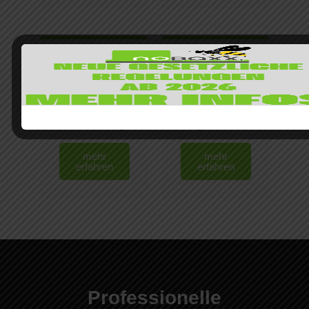
Monitoring
Vogelabwehr
mehr
mehr
erfahren
erfahren
Professionelle