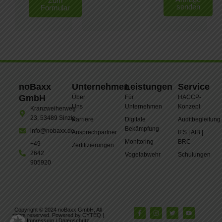
Zum
senden
Formular
noBaxx
Unternehmen
Leistungen
Service
GmbH
Über
Für
HACCP-
Uns
Unternehmen
Konzept
Kranzweiherweg
23, 53489 Sinzig
Karriere
Digitale
Auditbegleitung
Bekämpfung
info@nobaxx.de
Ansprechpartner
IFS | AIB |
Monitoring
BRC
+49
Zertifizierungen
2642
Vogelabwehr
Schulungen
905920
Copyright © 2024 noBaxx GmbH, All
rights reserved. Powered by CYTEQ |
Impressum
|
Datenschutz